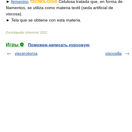
►
femenino
TECNOLOGÍA
Celulosa tratada que, en forma de
filamentos, se utiliza como materia textil (seda artificial de
viscosa).
► Tela que se obtiene con esta materia.
Enciclopedia Universal
.
2012
.
Игры ⚽
Поможем написать курсовую
viscerotonía
viscosilla