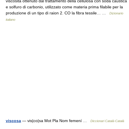
viscosità ottenuto dal trattamento della cellulosa con soda caustica
e solfuro di carbonio, utilizzato come materia prima filabile per la
produzione di un tipo di raion 2. CO la fibra tessile… …
Dizionario
italiano
viscosa
— vis|co|sa Mot Pla Nom femení …
Diccionari Català-Català