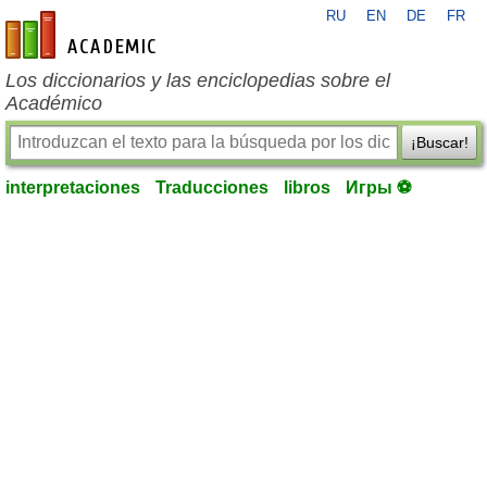
RU
EN
DE
FR
es-academic.com
Los diccionarios y las enciclopedias sobre el
Académico
¡Buscar!
interpretaciones
Traducciones
libros
Игры ⚽