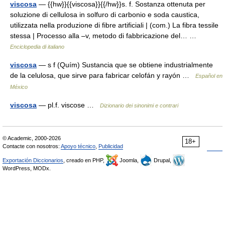
viscosa
— {{hw}}{{viscosa}}{{/hw}}s. f. Sostanza ottenuta per
soluzione di cellulosa in solfuro di carbonio e soda caustica,
utilizzata nella produzione di fibre artificiali | (com.) La fibra tessile
stessa | Processo alla –v, metodo di fabbricazione del… …
Enciclopedia di italiano
viscosa
— s f (Quím) Sustancia que se obtiene industrialmente
de la celulosa, que sirve para fabricar celofán y rayón …
Español en
México
viscosa
— pl.f. viscose …
Dizionario dei sinonimi e contrari
© Academic, 2000-2026
18+
Contacte con nosotros:
Apoyo técnico
,
Publicidad
Exportación Diccionarios
, creado en PHP,
Joomla,
Drupal,
WordPress, MODx.