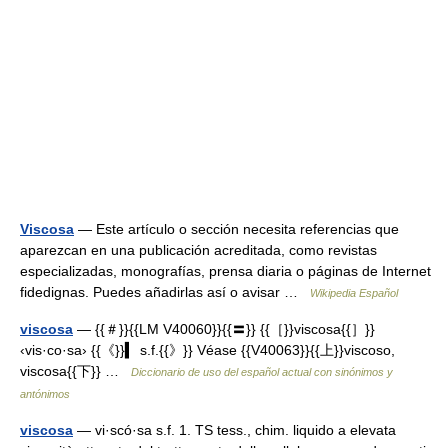
Viscosa
— Este artículo o sección necesita referencias que
aparezcan en una publicación acreditada, como revistas
especializadas, monografías, prensa diaria o páginas de Internet
fidedignas. Puedes añadirlas así o avisar …
Wikipedia Español
viscosa
— {{＃}}{{LM V40060}}{{〓}} {{［}}viscosa{{］}}
‹vis·co·sa› {{《}}▍ s.f.{{》}} Véase {{V40063}}{{上}}viscoso,
viscosa{{下}} …
Diccionario de uso del español actual con sinónimos y
antónimos
viscosa
— vi·scó·sa s.f. 1. TS tess., chim. liquido a elevata