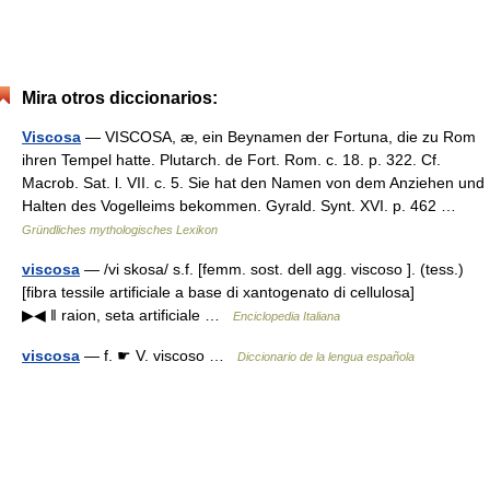
Mira otros diccionarios:
Viscosa
— VISCOSA, æ, ein Beynamen der Fortuna, die zu Rom
ihren Tempel hatte. Plutarch. de Fort. Rom. c. 18. p. 322. Cf.
Macrob. Sat. l. VII. c. 5. Sie hat den Namen von dem Anziehen und
Halten des Vogelleims bekommen. Gyrald. Synt. XVI. p. 462 …
Gründliches mythologisches Lexikon
viscosa
— /vi skosa/ s.f. [femm. sost. dell agg. viscoso ]. (tess.)
[fibra tessile artificiale a base di xantogenato di cellulosa]
▶◀ ‖ raion, seta artificiale …
Enciclopedia Italiana
viscosa
— f. ☛ V. viscoso …
Diccionario de la lengua española